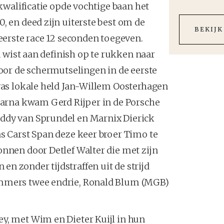
 kwalificatie opde vochtige baan het
, en deed zijn uiterste best om de
BEKIJK
 eerste race 12 seconden toegeven.
en wist aan definish op te rukken naar
door de schermutselingen in de eerste
 was lokale held Jan-Willem Oosterhagen
daarna kwam Gerd Rijper in de Porsche
ddy van Sprundel en Marnix Dierick
as Carst Span deze keer broer Timo te
onnen door Detlef Walter die met zijn
n zonder tijdstraffen uit de strijd
ummers twee endrie, Ronald Blum (MGB)
y, met Wim en Dieter Kuijl in hun