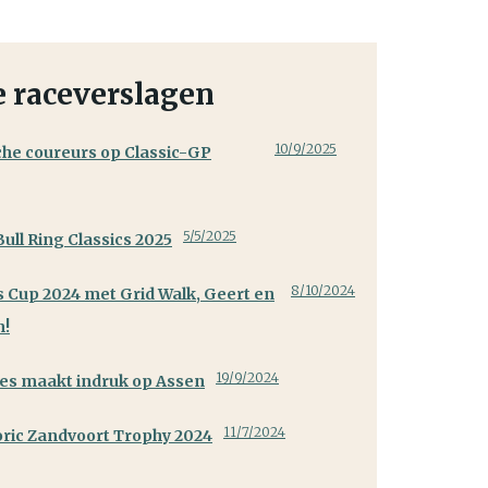
e raceverslagen
10/9/2025
he coureurs op Classic-GP
5/5/2025
ull Ring Classics 2025
8/10/2024
s Cup 2024 met Grid Walk, Geert en
n!
19/9/2024
ies maakt indruk op Assen
11/7/2024
oric Zandvoort Trophy 2024