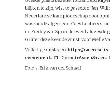
tweede plaats bezette, totdat Gerd Rijpe
blijken te zijn, wist te passeren. Jan-W
Nederlandse kampioenschap door opnie
was vierde algemeen. Cees Lubbers stuu
en Freddy van Sprundel werd als zesde g
Grüter deze keer de winst, voor Melle V
Volledige uitslagen:
https://raceresults
evenement=TT-Circuit+Assen&race=
Foto's: Erik van der Schaaff