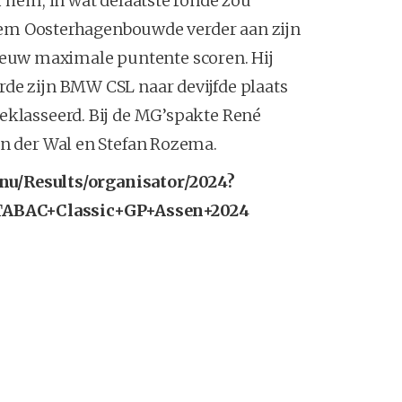
r hem, in wat delaatste ronde zou
illem Oosterhagenbouwde verder aan zijn
uw maximale puntente scoren. Hij
rde zijn BMW CSL naar devijfde plaats
eklasseerd. Bij de MG’spakte René
an der Wal en Stefan Rozema.
.nu/Results/organisator/2024?
TABAC+Classic+GP+Assen+2024