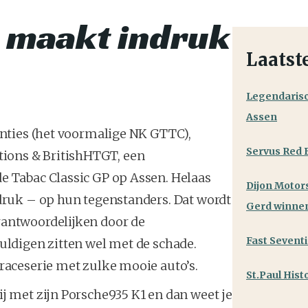
s maakt indruk
Laatst
Legendarisc
Assen
venties (het voormalige NK GTTC),
Servus Red B
ions & BritishHTGT, een
e Tabac Classic GP op Assen. Helaas
Dijon Motor
ndruk – op hun tegenstanders. Dat wordt
Gerd winne
rantwoordelijken door de
Fast Sevent
huldigen zitten wel met de schade.
 raceserie met zulke mooie auto’s.
St.Paul Hist
ij met zijn Porsche935 K1 en dan weet je